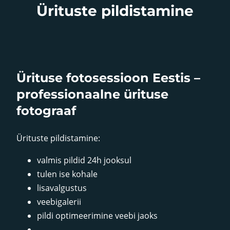
Ürituste pildistamine
Ürituse fotosessioon Eestis –
professionaalne ürituse
fotograaf
Ürituste pildistamine:
valmis pildid 24h jooksul
tulen ise kohale
lisavalgustus
veebigalerii
pildi optimeerimine veebi jaoks