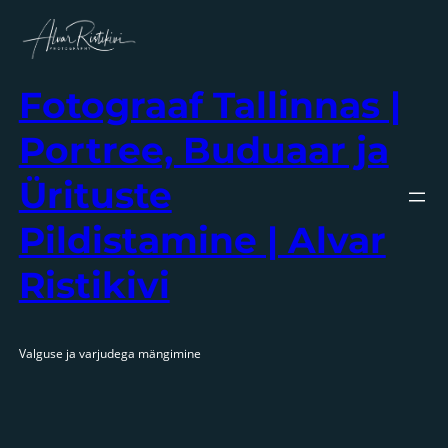
Liigu
sisu
juurde
Fotograaf Tallinnas |
Portree, Buduaar ja
Ürituste
Pildistamine | Alvar
Ristikivi
Valguse ja varjudega mängimine