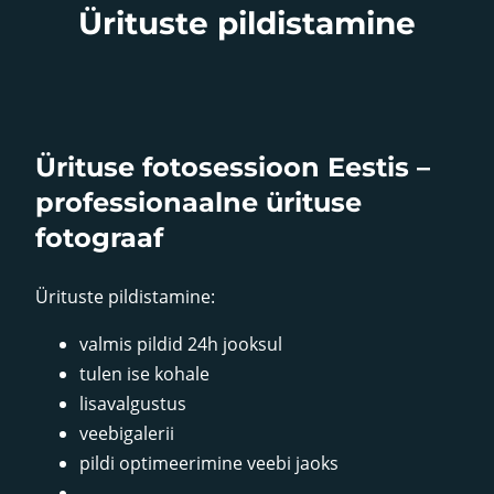
Ürituste pildistamine
Ürituse fotosessioon Eestis –
professionaalne ürituse
fotograaf
Ürituste pildistamine:
valmis pildid 24h jooksul
tulen ise kohale
lisavalgustus
veebigalerii
pildi optimeerimine veebi jaoks