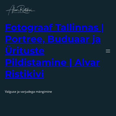
Liigu
sisu
juurde
Fotograaf Tallinnas |
Portree, Buduaar ja
Ürituste
Pildistamine | Alvar
Ristikivi
Valguse ja varjudega mängimine