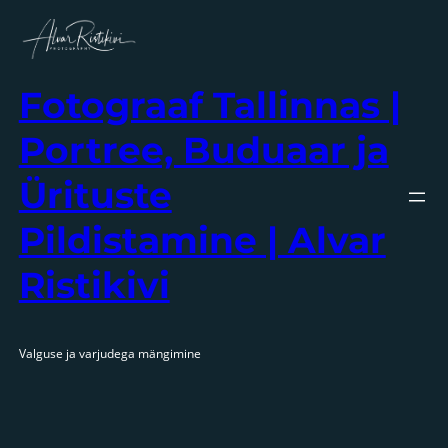
Liigu
sisu
juurde
Fotograaf Tallinnas |
Portree, Buduaar ja
Ürituste
Pildistamine | Alvar
Ristikivi
Valguse ja varjudega mängimine