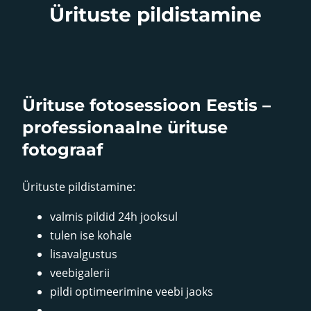
Ürituste pildistamine
Ürituse fotosessioon Eestis –
professionaalne ürituse
fotograaf
Ürituste pildistamine:
valmis pildid 24h jooksul
tulen ise kohale
lisavalgustus
veebigalerii
pildi optimeerimine veebi jaoks