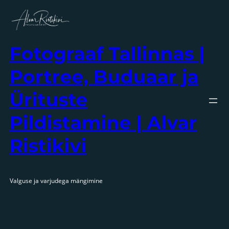
Liigu
sisu
juurde
Fotograaf Tallinnas |
Portree, Buduaar ja
Ürituste
Pildistamine | Alvar
Ristikivi
Valguse ja varjudega mängimine