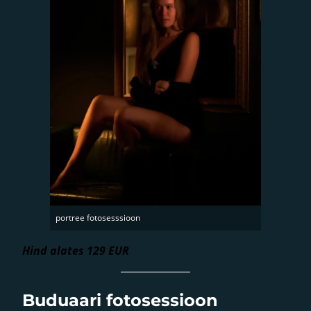
portree fotosesssioon
Hind alates 129 EUR
Buduaari fotosessioon