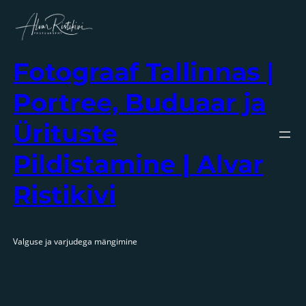
Liigu
sisu
juurde
Fotograaf Tallinnas |
Portree, Buduaar ja
Ürituste
Pildistamine | Alvar
Ristikivi
Valguse ja varjudega mängimine