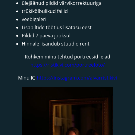
ülejäänud pildid värvikorrektuuriga
trükikõlbulikud failid
veebigalerii
Lisapiltide töötlus lisatasu eest
Pildid 7 päeva jooksul
Hinnale lisandub stuudio rent
Rohkem minu tehtud portreesid leiad
https://ristikivi.com/portreefoto/
Minu IG
https://instagram.com/alvarristikivi