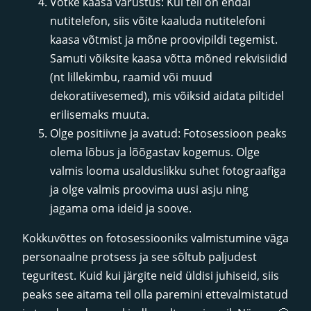
Võtke kaasa varustus: Kui teil on endal
nutitelefon, siis võite kaaluda nutitelefoni
kaasa võtmist ja mõne proovipildi tegemist.
Samuti võiksite kaasa võtta mõned rekvisiidid
(nt lillekimbu, raamid või muud
dekoratiivesemed), mis võiksid aidata piltidel
erilisemaks muuta.
Olge positiivne ja avatud: Fotosessioon peaks
olema lõbus ja lõõgastav kogemus. Olge
valmis looma usalduslikku suhet fotograafiga
ja olge valmis proovima uusi asju ning
jagama oma ideid ja soove.
Kokkuvõttes on fotosessiooniks valmistumine väga
personaalne protsess ja see sõltub paljudest
teguritest. Kuid kui järgite neid üldisi juhiseid, siis
peaks see aitama teil olla paremini ettevalmistatud