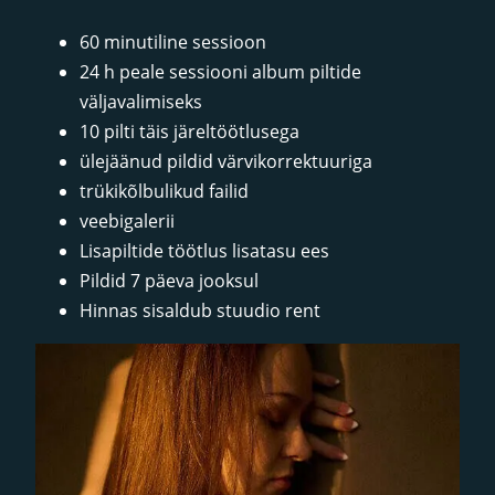
60 minutiline sessioon
24 h peale sessiooni album piltide
väljavalimiseks
10 pilti täis järeltöötlusega
ülejäänud pildid värvikorrektuuriga
trükikõlbulikud failid
veebigalerii
Lisapiltide töötlus lisatasu ees
Pildid 7 päeva jooksul
Hinnas sisaldub stuudio rent