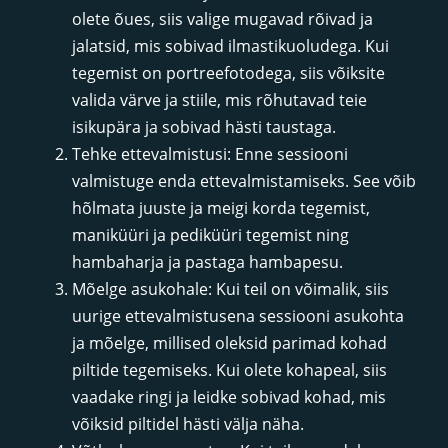
olete õues, siis valige mugavad rõivad ja
jalatsid, mis sobivad ilmastikuoludega. Kui
tegemist on portreefotodega, siis võiksite
valida värve ja stiile, mis rõhutavad teie
isikupära ja sobivad hästi taustaga.
Tehke ettevalmistusi: Enne sessiooni
valmistuge enda ettevalmistamiseks. See võib
hõlmata juuste ja meigi korda tegemist,
maniküüri ja pediküüri tegemist ning
hambaharja ja pastaga hambapesu.
Mõelge asukohale: Kui teil on võimalik, siis
uurige ettevalmistusena sessiooni asukohta
ja mõelge, millised oleksid parimad kohad
piltide tegemiseks. Kui olete kohapeal, siis
vaadake ringi ja leidke sobivad kohad, mis
võiksid piltidel hästi välja näha.