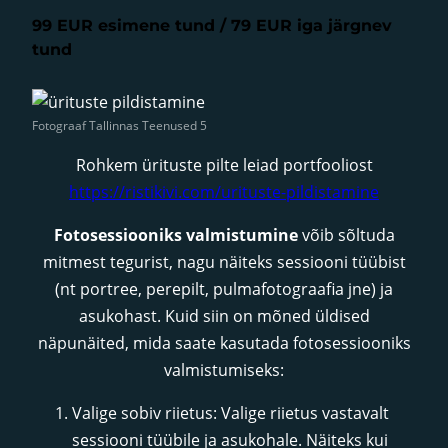
99 EUR esimene tund / 79 EUR iga järgnev
tund
Fotograaf Tallinnas Teenused 5
Rohkem ürituste pilte leiad portfooliost
https://ristikivi.com/urituste-pildistamine
Fotosessiooniks valmistumine
võib sõltuda
mitmest tegurist, nagu näiteks sessiooni tüübist
(nt portree, perepilt, pulmafotograafia jne) ja
asukohast. Kuid siin on mõned üldised
näpunäited, mida saate kasutada fotosessiooniks
valmistumiseks:
Valige sobiv riietus: Valige riietus vastavalt
sessiooni tüübile ja asukohale. Näiteks kui