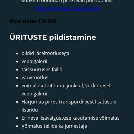
Rohkem buduuari pilte leiad portfooliost
https://ristikivi.com/buduaar
Hind alates 129 EUR
ÜRITUSTE pildistamine
pildid järeltöötlusega
veebigalerii
täissuuruses failid
värvitöötlus
võimalusel 24 tunni jooksul, või koheselt
veebigalerii
Harjumaa piires transpordi eest lisatasu ei
lisandu
Erineva lisavalgustuse kasutamise võimalus
Võimalus tellida ka jumestaja