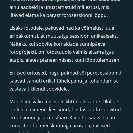
ainulaadseid ja unustamatuid mälestusi, mis
jäävad elama ka pärast fotosessiooni lõppu.
Lisaks fotodele, pakuvad nad ka võimalust luua
eripakkumisi, et muuta iga sessioon unikaalseks.
Näiteks, kui soovite korraldada sünnipäeva
fotoprojekti, on fotostuudio valmis aitama igas
etapis, alates planeerimisest kuni lõpptulemuseni.
Erilised üritused, nagu pulmad või peresessioonid,
saavad samuti erilist tähelepanu ja kohandamist
vastavalt kliendi soovidele.
Modellide valimine ei ole lihtne ülesanne. Oluline
on leida inimene, kes suudab edasi anda soovitud
emotsioone ja atmosfääri. Kliendid saavad alati
koos stuudio meeskonnaga arutada, millised