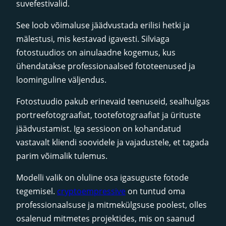
suvefestivalid.
See loob võimaluse jäädvustada erilisi hetki ja
mälestusi, mis kestavad igavesti. Silviaga
fotostuudios on ainulaadne kogemus, kus
ühendatakse professionaalsed fototeenused ja
loominguline väljendus.
Fotostuudio pakub erinevaid teenuseid, sealhulgas
portreefotograafiat, tootefotograafiat ja ürituste
jäädvustamist. Iga sessioon on kohandatud
vastavalt kliendi soovidele ja vajadustele, et tagada
parim võimalik tulemus.
Modelli valik on oluline osa igasuguste fotode
tegemisel.
cryptoempressive
on tuntud oma
professionaalsuse ja mitmekülgsuse poolest, olles
osalenud mitmetes projektides, mis on saanud