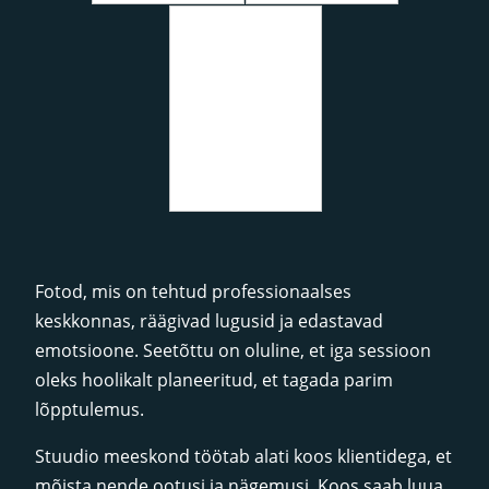
Fotod, mis on tehtud professionaalses
keskkonnas, räägivad lugusid ja edastavad
emotsioone. Seetõttu on oluline, et iga sessioon
oleks hoolikalt planeeritud, et tagada parim
lõpptulemus.
Stuudio meeskond töötab alati koos klientidega, et
mõista nende ootusi ja nägemusi. Koos saab luua