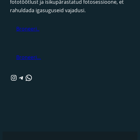
fototöötlust ja isikupärastatud fotosessioone, et
rahuldada igasuguseid vajadusi.
Broneeri..
Broneeri…
Instagram
Telegram
WhatsApp