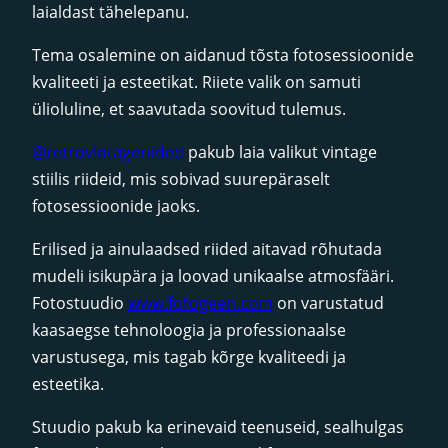
laialdast tähelepanu.
Tema osalemine on aidanud tõsta fotosessioonide
kvaliteeti ja esteetikat. Riiete valik on samuti
ülioluline, et saavutada soovitud tulemus.
@retrovintageriided
pakub laia valikut vintage
stiilis riideid, mis sobivad suurepäraselt
fotosessioonide jaoks.
Erilised ja ainulaadsed riided aitavad rõhutada
mudeli isikupära ja loovad unikaalse atmosfääri.
Fotostuudio
www.fotogeen.com
on varustatud
kaasaegse tehnoloogia ja professionaalse
varustusega, mis tagab kõrge kvaliteedi ja
esteetika.
Stuudio pakub ka erinevaid teenuseid, sealhulgas