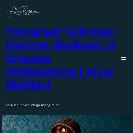
Liigu
sisu
juurde
Fotograaf Tallinnas |
Portree, Buduaar ja
Ürituste
Pildistamine | Alvar
Ristikivi
Valguse ja varjudega mängimine