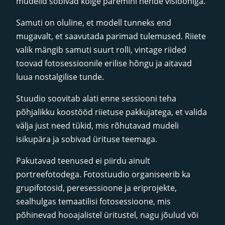
mudelid sobivad kõige paremini nende visiooniga.
Samuti on oluline, et modell tunneks end
mugavalt, et saavutada parimad tulemused. Riiete
valik mängib samuti suurt rolli, vintage riided
toovad fotosessioonile erilise hõngu ja aitavad
luua nostalgilise tunde.
Stuudio soovitab alati enne sessiooni teha
põhjalikku koostööd riietuse pakkujatega, et valida
välja just need tükid, mis rõhutavad mudeli
isikupära ja sobivad ürituse teemaga.
Pakutavad teenused ei piirdu ainult
portreefotodega. Fotostuudio organiseerib ka
grupifotosid, peresessioone ja eriprojekte,
sealhulgas temaatilisi fotosessioone, mis
põhinevad hooajalistel üritustel, nagu jõulud või